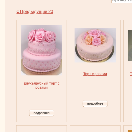
« Предыдущие 20
Торт с розами
Т
Двухъярусный торт с
розами
подробнее
подробнее