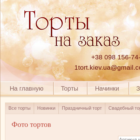
+38 098 156-74
1tort.kiev.ua@gmail.
На главную
Торты
Начинки
З
Все торты
Новинки
Праздничный торт
Свадебный то
Фото тортов