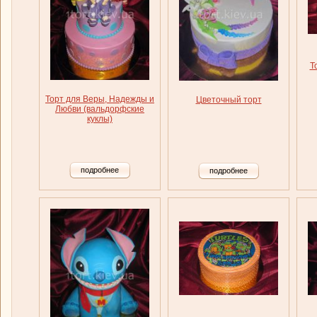
Т
Торт для Веры, Надежды и
Цветочный торт
Любви (вальдорфские
куклы)
подробнее
подробнее