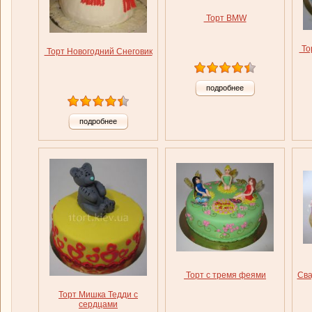
Торт BMW
То
Торт Новогодний Снеговик
подробнее
подробнее
Торт с тремя феями
Сва
Торт Мишка Тедди с
сердцами