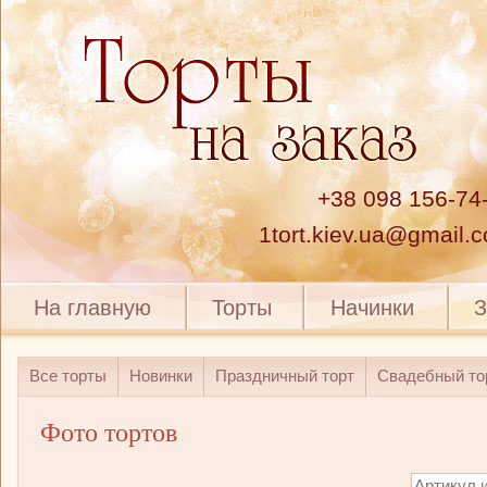
+38 098 156-74
1tort.kiev.ua@gmail.
На главную
Торты
Начинки
З
Все торты
Новинки
Праздничный торт
Свадебный то
Фото тортов