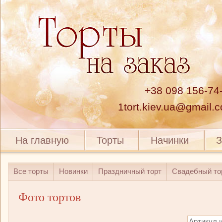
+38 098 156-74
1tort.kiev.ua@gmail.
На главную
Торты
Начинки
З
Все торты
Новинки
Праздничный торт
Свадебный то
Фото тортов