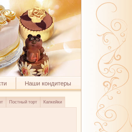
сти
Наши кондитеры
рт
Постный торт
Капкейки