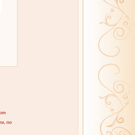
com
ти, по