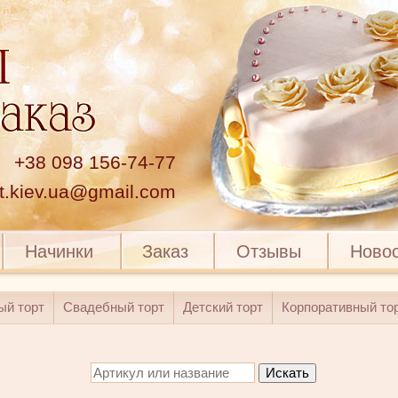
+38 098 156-74-77
rt.kiev.ua@gmail.com
Начинки
Заказ
Отзывы
Ново
ый торт
Свадебный торт
Детский торт
Корпоративный то