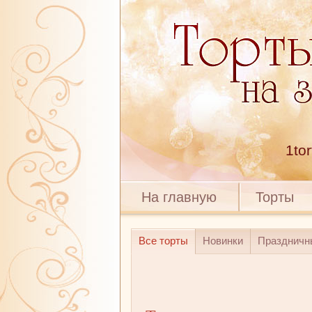
1to
На главную
Торты
Все торты
Новинки
Праздничн